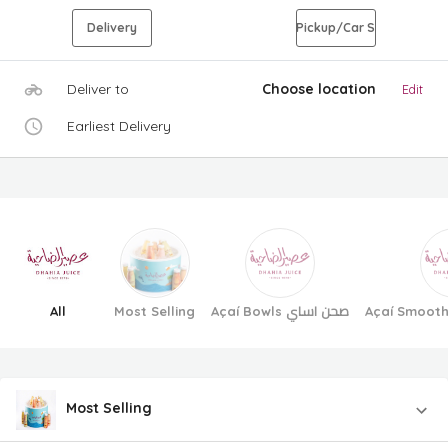
Delivery
Pickup/Car S
Deliver to
Choose location
Edit
Earliest Delivery
All
Most Selling
Açaí Bowls صحن اساي
Most Selling