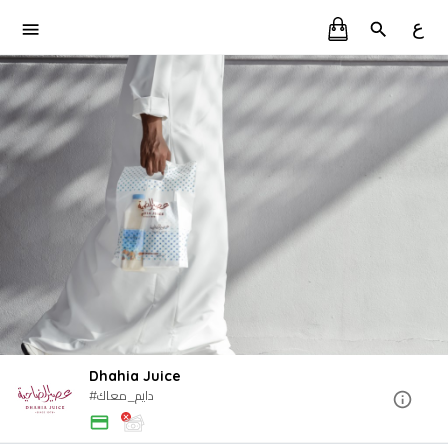
ع
Dhahia Juice
#دايم_معاك