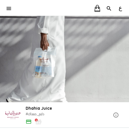
ع
Dhahia Juice
#دايم_معاك