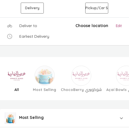
Delivery
Pickup/Car S
Deliver to
Choose location
Edit
Earliest Delivery
All
Most Selling
ChocoBerry شوكوبيري
A
Most Selling